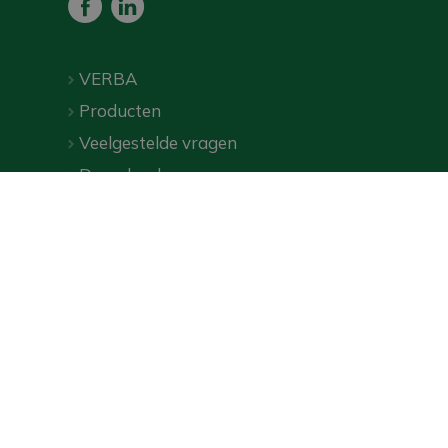
VERBA
Producten
Veelgestelde vragen
Downloads
Webshop
Privacybeleid
|
Algemene voorwaarden
| ©
VERBA
2026
Online marketingbureau Wecommerce