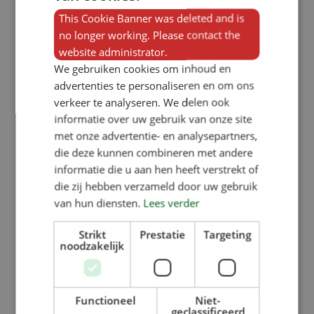
Kunststof zetten
This Cookie Banner was deleted and is
no longer working. Please contact the
website administrator.
Montagewerkzaamheden
We gebruiken cookies om inhoud en
Onze derde hoofdtak omvat
advertenties te personaliseren en om ons
verkeer te analyseren. We delen ook
montagewerk. Wij bieden zowel
informatie over uw gebruik van onze site
pneumatische als elektrische
met onze advertentie- en analysepartners,
montage met bevestigingsmethoden
die deze kunnen combineren met andere
informatie die u aan hen heeft verstrekt of
zoals bouten, moeren, schroeven en
die zij hebben verzameld door uw gebruik
blindklinknagels.
van hun diensten.
Lees verder
Strikt
Prestatie
Targeting
U kunt bij ons zowel afzonderlijke
noodzakelijk
werkzaamheden als combinaties van
bovenstaande diensten uitbesteden.
Functioneel
Niet-
Neem vandaag nog contact met ons
geclassificeerd