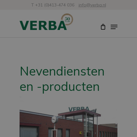
Skip
T +31 (0)413-474 036
info@verba.nl
to
Close
Menu
main
Menu
content
Nevendiensten
en -producten