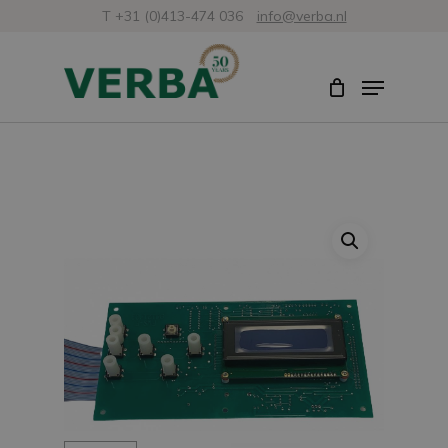
Skip
T +31 (0)413-474 036
info@verba.nl
to
Close
Menu
main
Menu
content