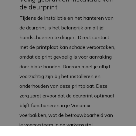
de deurprint
Tijdens de installatie en het hanteren van
de deurprint is het belangrijk om altijd
handschoenen te dragen. Direct contact
met de printplaat kan schade veroorzaken,
omdat de print gevoelig is voor aanraking
door blote handen. Daarom moet je altijd
voorzichtig zijn bij het installeren en
onderhouden van deze printplaat. Deze
zorg zorgt ervoor dat de deurprint optimaal
blijft functioneren in je Variomix
voerbakken, wat de betrouwbaarheid van
je voersysteem in de varkensstal
waarborgt.