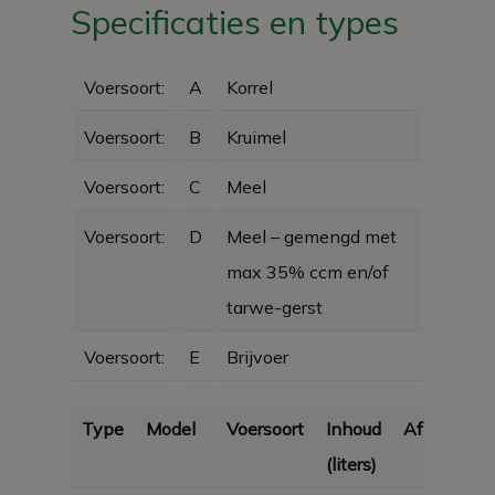
Specificaties en types
Voersoort:
A
Korrel
Voersoort:
B
Kruimel
Voersoort:
C
Meel
Voersoort:
D
Meel – gemengd met
max 35% ccm en/of
tarwe-gerst
Voersoort:
E
Brijvoer
Type
Model
Voersoort
Inhoud
Afmetinge
(liters)