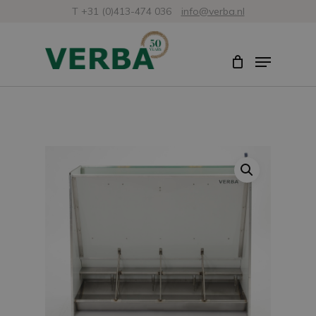
Skip
T +31 (0)413-474 036
info@verba.nl
to
Close
Menu
main
Menu
content