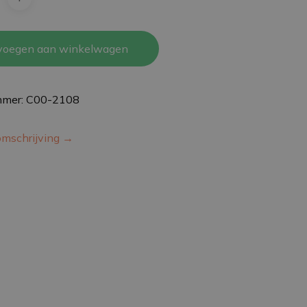
voegen aan winkelwagen
mmer: C00-2108
omschrijving →