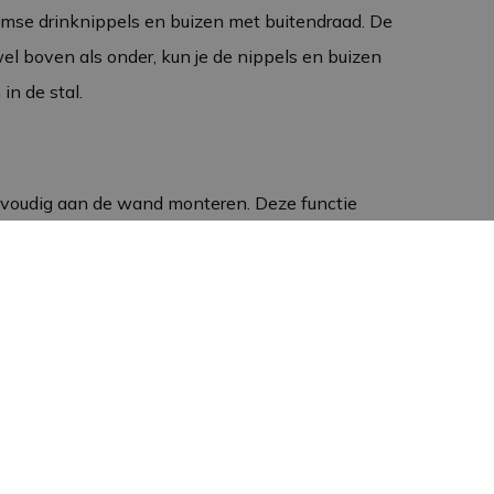
mse drinknippels en buizen met buitendraad. De
l boven als onder, kun je de nippels en buizen
n de stal.
nvoudig aan de wand monteren. Deze functie
rinkwaterbeheer in de stal. Hoewel de sok op
ard bevestigingsmaterialen.
vensduur en is hij bestand tegen de zware
knippels en buizen moeiteloos kan dragen. Dit