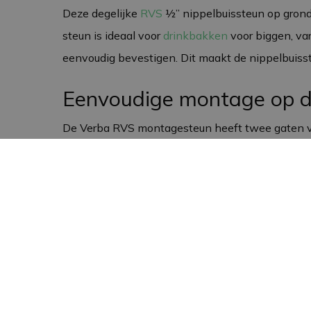
Deze degelijke
RVS
½” nippelbuissteun op grond
steun is ideaal voor
drinkbakken
voor biggen, va
eenvoudig bevestigen. Dit maakt de nippelbuisst
Eenvoudige montage op 
De Verba RVS montagesteun heeft twee gaten va
zorgt ervoor dat de nippelbuissteun stevig op zijn
grondplaat zonder wandbevestigingsmateriaal wo
Duurzame en robuuste con
De RVS ½” nippelbuissteun is gemaakt van hoogwa
omstandigheden in een stalomgeving. De solide c
zorgt ervoor dat je drinkwaterinstallatie efficiën