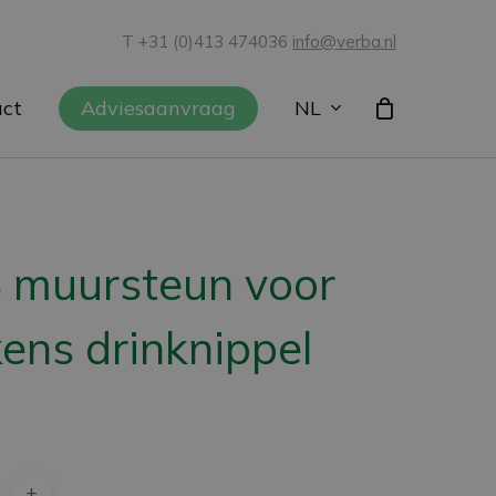
T +31 (0)413 474036
info@verba.nl
NL
act
Adviesaanvraag
 muursteun voor
ens drinknippel
0