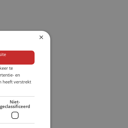
×
ite
keer te
tentie- en
 heeft verstrekt
Niet-
geclassificeerd