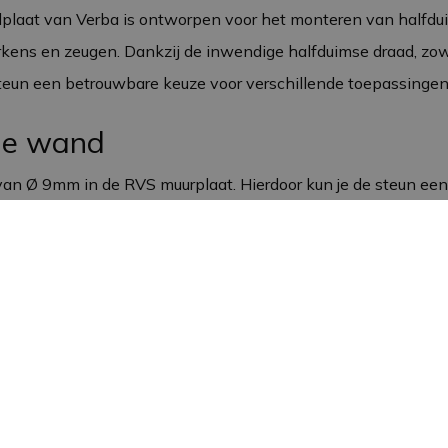
plaat van Verba is ontworpen voor het monteren van halfdui
rkens en zeugen. Dankzij de inwendige halfduimse draad, zowe
eun een betrouwbare keuze voor verschillende toepassingen i
de wand
n Ø 9mm in de RVS muurplaat. Hierdoor kun je de steun ee
 plaats blijft. Dit is essentieel voor de stabiliteit van het d
rdt geleverd, kun je deze eenvoudig combineren met standa
structie
ardig roestvrij staal. Hierdoor heeft de steun een lange le
onstructie garandeert dat de steun de belasting van de drin
t en betrouwbaar blijft functioneren.