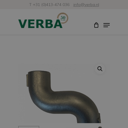
Skip
T +31 (0)413-474 036
info@verba.nl
to
Close
Menu
main
Menu
content