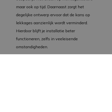
maar ook op tijd. Daarnaast zorgt het
degelijke ontwerp ervoor dat de kans op
lekkages aanzienlijk wordt verminderd.
Hierdoor blijft je installatie beter
functioneren, zelfs in veeleisende
omstandigheden.
Toepassingen in brijbakken en
dosators
Deze RVS ½” S-bocht wordt vaak gebruikt
in Verba
brijbakken
en
dosators
. In deze
toepassingen moeten de nippels onder
een hoek van 30 graden naar voren wijzen.
Bovenin de S-bocht kun je eenvoudig een