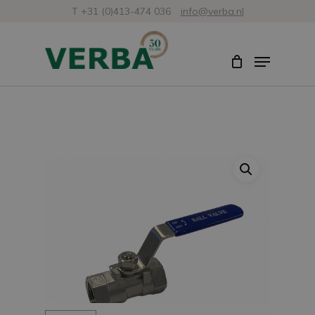
Skip
T +31 (0)413-474 036
info@verba.nl
to
Close
Menu
main
Menu
content